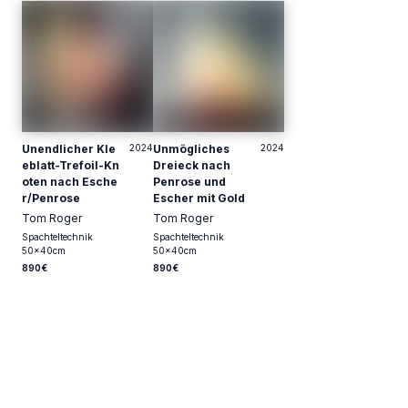
Unendlicher Kle
2024
Unmögliches
2024
eblatt-Trefoil-Kn
Dreieck nach
oten nach Esche
Penrose und
r/Penrose
Escher mit Gold
Tom Roger
Tom Roger
Spachteltechnik
Spachteltechnik
50
x
40
cm
50
x
40
cm
890€
890€