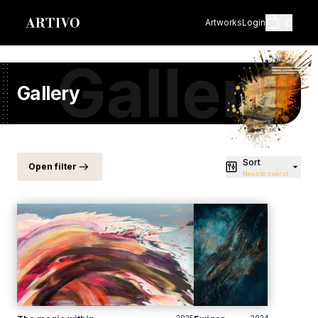
0
Artworks
Login
Gallery
Gallery
Cart
Style
Top
Sort
Open filter
Neuste zuerst
Abstrakt
Floral
Shopping cart i
Figurativ
Naturalistisch