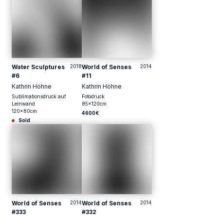
Water Sculptures
2018
World of Senses
2014
#6
#11
Kathrin Höhne
Kathrin Höhne
Sublimationsdruck auf
Fotodruck
Leinwand
85
x
120
cm
120
x
80
cm
4600€
Sold
World of Senses
2014
World of Senses
2014
#333
#332