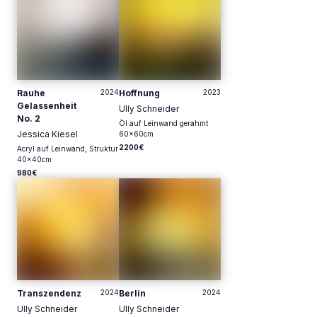
Rauhe
2024
Hoffnung
2023
Gelassenheit
Ully Schneider
No. 2
Öl auf Leinwand gerahmt
Jessica Kiesel
60
x
60
cm
2200€
Acryl auf Leinwand, Struktur
40
x
40
cm
980€
Transzendenz
2024
Berlin
2024
Ully Schneider
Ully Schneider