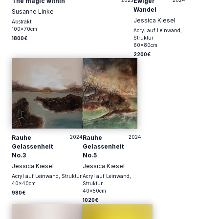
The magic within
2025
Ewiger
2024
Technique
Top
Wandel
Susanne Linke
Jessica Kiesel
Abstrakt
Acryl auf Leinwand
100
x
70
cm
Acryl auf Leinwand,
Struktur
1800€
Acryl & Tinte auf Leinwand
60
x
80
cm
2200€
Öl auf Leinwand
Mixed Media auf Leinwand
Price
200
-
8500
€
200
€
8500
€
Rauhe
2024
Rauhe
2024
Gelassenheit
Gelassenheit
No.3
No.5
Jessica Kiesel
Jessica Kiesel
Acryl auf Leinwand, Struktur
Acryl auf Leinwand,
40
x
40
cm
Struktur
40
x
50
cm
980€
1020€