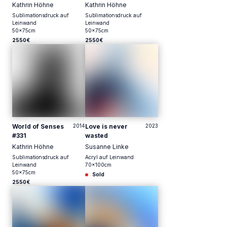
Kathrin Höhne
Kathrin Höhne
Sublimationsdruck auf
Sublimationsdruck auf
Leinwand
Leinwand
50
x
75
cm
50
x
75
cm
2550€
2550€
World of Senses
2014
Love is never
2023
#331
wasted
Kathrin Höhne
Susanne Linke
Sublimationsdruck auf
Acryl auf Leinwand
Leinwand
70
x
100
cm
50
x
75
cm
Sold
2550€