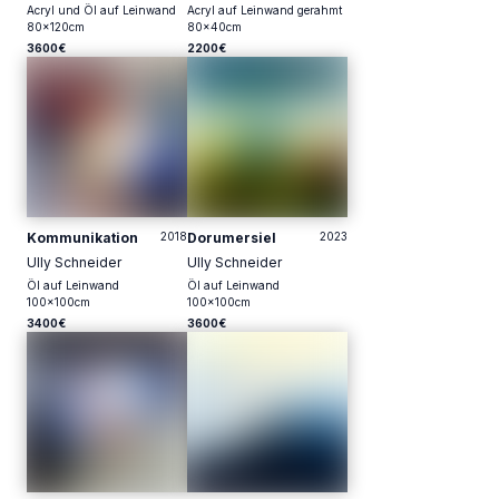
Acryl und Öl auf Leinwand
Acryl auf Leinwand gerahmt
80
x
120
cm
80
x
40
cm
3600€
2200€
Kommunikation
2018
Dorumersiel
2023
Ully Schneider
Ully Schneider
Öl auf Leinwand
Öl auf Leinwand
100
x
100
cm
100
x
100
cm
3400€
3600€