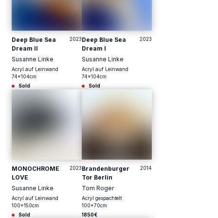
Deep Blue Sea
2023
Deep Blue Sea
2023
Dream II
Dream I
Susanne Linke
Susanne Linke
Acryl auf Leinwand
Acryl auf Leinwand
74
x
104
cm
74
x
104
cm
Sold
Sold
MONOCHROME
2023
Brandenburger
2014
LOVE
Tor Berlin
Susanne Linke
Tom Roger
Acryl auf Leinwand
Acryl gespachtelt
100
x
150
cm
100
x
70
cm
Sold
1850€