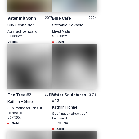
Vater mit Sohn
2017
Blue Cafe
2024
Ully Schneider
Stefanie Kovacic
Acryl auf Leinwand
Mixed Media
60
x
80
cm
90
x
90
cm
2000€
Sold
The Tree #2
2019
Water Sculptures
2019
#10
Kathrin Höhne
Kathrin Höhne
Sublimationsdruck auf
Leinwand
Sublimationsdruck auf
80
x
120
cm
Leinwand
100
x
55
cm
Sold
Sold