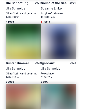
Die Schöpfung
2023
Sound of the Sea
2024
Ully Schneider
Susanne Linke
Öl auf Leinwand gerahmt
Acryl auf Leinwand
120
x
120
cm
100
x
100
cm
4300€
Sold
Bunter Himmel
2022
Ignoranz
2023
Ully Schneider
Ully Schneider
Öl auf Leinwand gerahmt
Fotocollage
120
x
100
cm
612
x
82
cm
3900€
950€