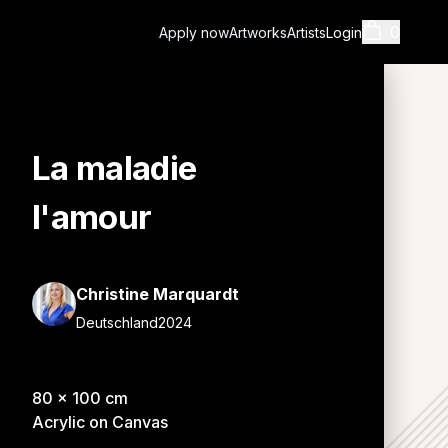
0
Apply now
Artworks
Artists
Login
La maladie
Cart
l'amour
Christine Marquardt
Deutschland
2024
Shopping cart i
80
x
100
cm
Acrylic on Canvas