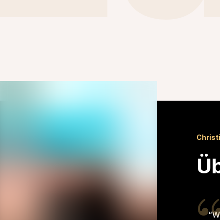
Christ
Üb
“W