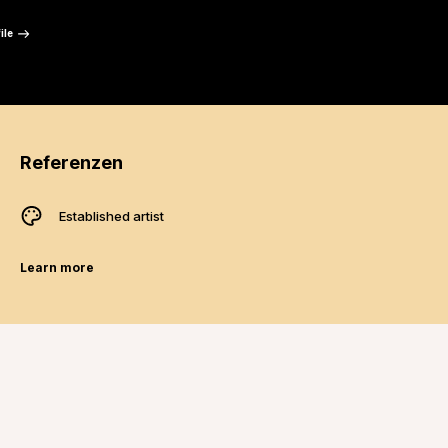
“
ile
Referenzen
Established artist
Learn more