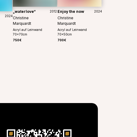
„waterlove“
Enjoy the now
2012
2024
2024
Christine
Christine
Marquardt
Marquardt
Acryl auf Leinwand
Acryl auf Leinwand
70
x
70
cm
70
x
50
cm
750€
700€