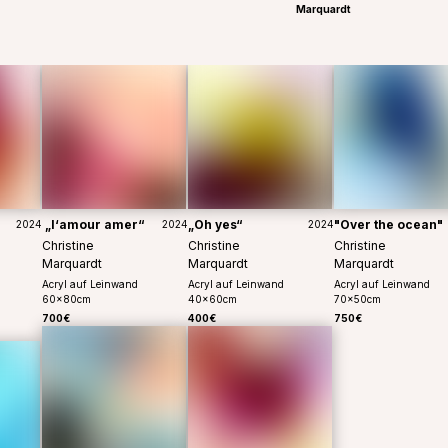
Marquardt
„l‘amour amer“
„Oh yes“
"Over the ocean"
2024
2024
2024
Christine
Christine
Christine
Marquardt
Marquardt
Marquardt
Acryl auf Leinwand
Acryl auf Leinwand
Acryl auf Leinwand
60
x
80
cm
40
x
60
cm
70
x
50
cm
700€
400€
750€