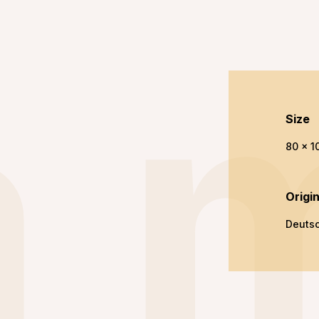
a 
Size
80 x 1
Origi
Deuts