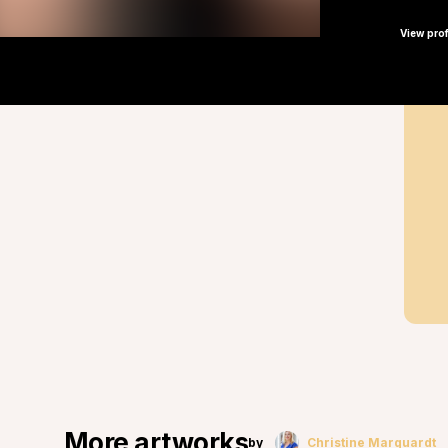
View prof
More artworks
by
Christine Marquardt