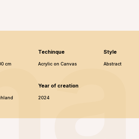
ma
Techinque
Style
00 cm
Acrylic on Canvas
Abstract
n
Year of creation
chland
2024