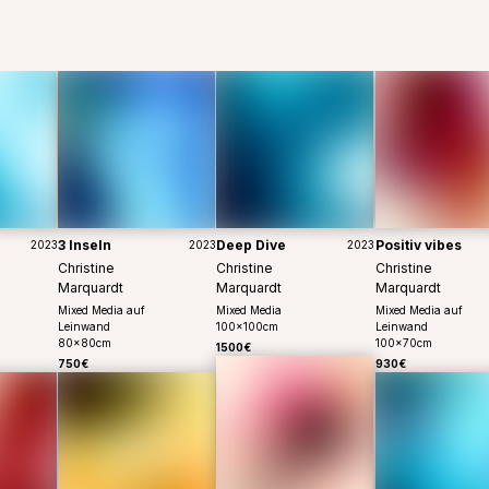
3 Inseln
Deep Dive
Positiv vibes
2023
2023
2023
Christine
Christine
Christine
Marquardt
Marquardt
Marquardt
Mixed Media auf
Mixed Media
Mixed Media auf
Leinwand
100
x
100
cm
Leinwand
80
x
80
cm
100
x
70
cm
1500€
750€
930€