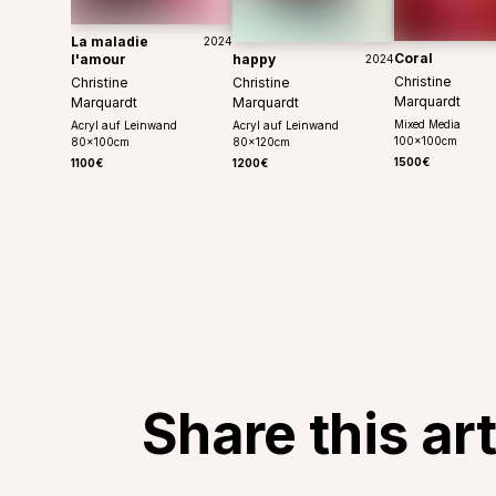
La maladie
2024
Coral
l'amour
happy
2024
Christine
Christine
Christine
Marquardt
Marquardt
Marquardt
Mixed Media
Acryl auf Leinwand
Acryl auf Leinwand
100
x
100
cm
80
x
100
cm
80
x
120
cm
1500€
1100€
1200€
Share this ar