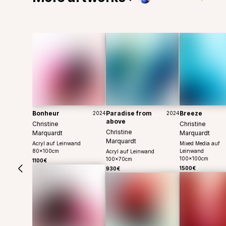
Bonheur
Paradise from
Breeze
2024
2024
above
Christine
Christine
Christine
Marquardt
Marquardt
Marquardt
Acryl auf Leinwand
Mixed Media auf
80
x
100
cm
Leinwand
Acryl auf Leinwand
100
x
100
cm
100
x
70
cm
1100€
1500€
930€