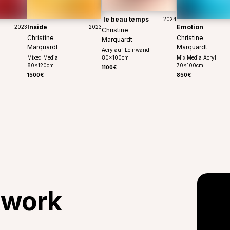
le beau temps
2024
Inside
Emotion
2023
2023
Christine
Christine
Christine
Marquardt
Marquardt
Marquardt
Acry auf Leinwand
Mixed Media
80
x
100
cm
Mix Media Acryl
80
x
120
cm
70
x
100
cm
1100€
1500€
850€
twork