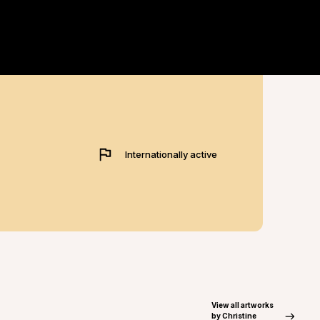
Internationally active
View all artworks
by Christine